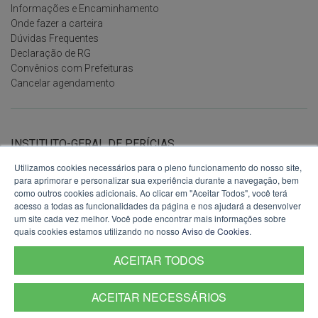
Informações e Encaminhamento
Onde fazer a carteira
Dúvidas Frequentes
Declaração de RG
Convênios com Prefeituras
Cancelar agendamento
INSTITUTO-GERAL DE PERÍCIAS
DO RS
Utilizamos cookies necessários para o pleno funcionamento do nosso site,
Ver no mapa
para aprimorar e personalizar sua experiência durante a navegação, bem
Avenida Voluntários da Pátria, 1358
como outros cookies adicionais. Ao clicar em "Aceitar Todos", você terá
7º andar
acesso a todas as funcionalidades da página e nos ajudará a desenvolver
Porto Alegre - RS
um site cada vez melhor. Você pode encontrar mais informações sobre
90230-010
quais cookies estamos utilizando no nosso
Aviso de Cookies
.
Fone:
(51) 3288-5150
ACEITAR TODOS
E-mail:
comunicacao@igp.rs.gov.br
ACEITAR NECESSÁRIOS
Termos de Uso