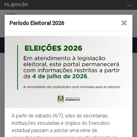
Ir
para
o
Período Eleitoral 2026
conteúdo
Ir
para
Buscar
Alterna
Bus
o
a
menu
Início
navegação
Ir
do
para
SERVIÇOS MAIS ACESSADOS
conteúdo
a
busca
Guia de Exames e Serviços
Consulta a Perícias em Veículos
A partir de sábado (4/7), sites de secretarias,
instituições vinculadas e órgãos do Executivo
estadual passam a adotar uma série de