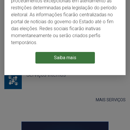
procedimentos excepcionais em atendimento às
Consulta à Situação da Carteira de
Identidade
restrições determinadas pela legislação do período
eleitoral. As informações ficarão centralizadas no
portal de notícias do governo do Estado até o fim
Consulta à situação das imagens do RG
das eleições. Redes sociais ficarão inativas
momentaneamente ou serão criados perfis
temporários.
CRAI - Centro de Referência em
Atendimento Infanto-juvenil
Saiba mais
Serviços internos
MAIS SERVIÇOS