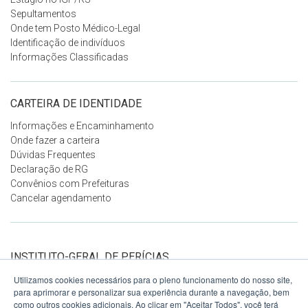
Sepultamentos
Onde tem Posto Médico-Legal
Identificação de indivíduos
Informações Classificadas
CARTEIRA DE IDENTIDADE
Informações e Encaminhamento
Onde fazer a carteira
Dúvidas Frequentes
Declaração de RG
Convênios com Prefeituras
Cancelar agendamento
INSTITUTO-GERAL DE PERÍCIAS
DO RS
Utilizamos cookies necessários para o pleno funcionamento do nosso site,
Ver no mapa
para aprimorar e personalizar sua experiência durante a navegação, bem
Avenida Voluntários da Pátria, 1358
como outros cookies adicionais. Ao clicar em "Aceitar Todos", você terá