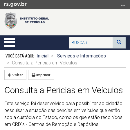
Ir
para
o
conteúdo
Ir
para
Buscar
Alterna
Bus
o
a
menu
Início
navegação
Inicial
Serviços e Informações
Ir
do
Consulta a Perícias em Veículos
para
conteúdo
a
Voltar
Imprimir
busca
Consulta a Perícias em Veículos
Este serviço foi desenvolvido para possibilitar ao cidadão
pesquisar a situação das perícias em veículos que estão
sob a custódia do Estado, como os que estão recolhidos
em CRD´s - Centros de Remoção e Depósitos.