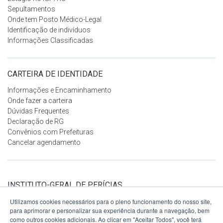
Sepultamentos
Onde tem Posto Médico-Legal
Identificação de indivíduos
Informações Classificadas
CARTEIRA DE IDENTIDADE
Informações e Encaminhamento
Onde fazer a carteira
Dúvidas Frequentes
Declaração de RG
Convênios com Prefeituras
Cancelar agendamento
INSTITUTO-GERAL DE PERÍCIAS
DO RS
Utilizamos cookies necessários para o pleno funcionamento do nosso site,
Ver no mapa
para aprimorar e personalizar sua experiência durante a navegação, bem
Avenida Voluntários da Pátria, 1358
como outros cookies adicionais. Ao clicar em "Aceitar Todos", você terá