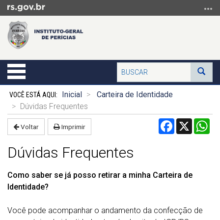
Ir
para
o
conteúdo
Ir
para
Buscar
Alterna
Bus
o
a
menu
Início
navegação
Inicial
Carteira de Identidade
Ir
do
Dúvidas Frequentes
para
conteúdo
Facebook
X
Wh
a
Voltar
Imprimir
busca
Dúvidas Frequentes
Como saber se já posso retirar a minha Carteira de
Identidade?
Você pode acompanhar o andamento da confecção de