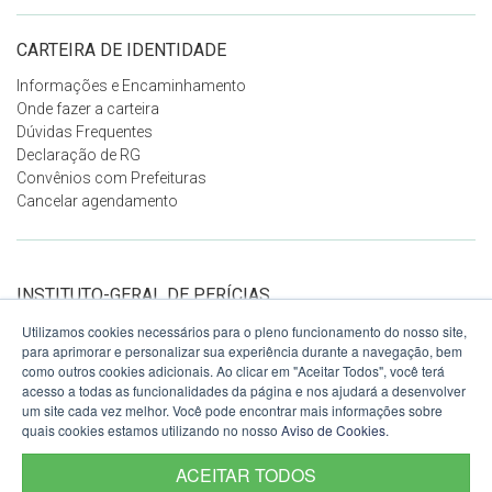
CARTEIRA DE IDENTIDADE
Informações e Encaminhamento
Onde fazer a carteira
Dúvidas Frequentes
Declaração de RG
Convênios com Prefeituras
Cancelar agendamento
INSTITUTO-GERAL DE PERÍCIAS
DO RS
Utilizamos cookies necessários para o pleno funcionamento do nosso site,
Ver no mapa
para aprimorar e personalizar sua experiência durante a navegação, bem
Avenida Voluntários da Pátria, 1358
como outros cookies adicionais. Ao clicar em "Aceitar Todos", você terá
7º andar
acesso a todas as funcionalidades da página e nos ajudará a desenvolver
Porto Alegre - RS
um site cada vez melhor. Você pode encontrar mais informações sobre
90230-010
quais cookies estamos utilizando no nosso
Aviso de Cookies
.
Fone:
(51) 3288-5150
ACEITAR TODOS
E-mail:
comunicacao@igp.rs.gov.br