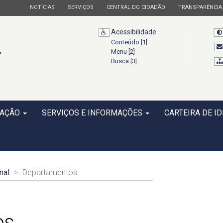
ESTADO
ESTADO
ESTADO
ESTADO
NOTÍCIAS
SERVIÇOS
CENTRAL DO CIDADÃO
TRANSPARÊNCIA
Acessibilidade
Conteúdo [1]
Menu [2]
Busca [3]
CAÇÃO
SERVIÇOS E INFORMAÇÕES
CARTEIRA DE I
nal
Departamentos
os