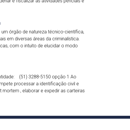
enar e fiscalizar as atividades periciais e
a
 um órgão de natureza técnico-científica,
is em diversas áreas da criminalística.
cas, com o intuito de elucidar o modo
entidade: (51) 3288-5150 opção 1 Ao
pete processar a identificação civil e
t mortem , elaborar e expedir as carteiras