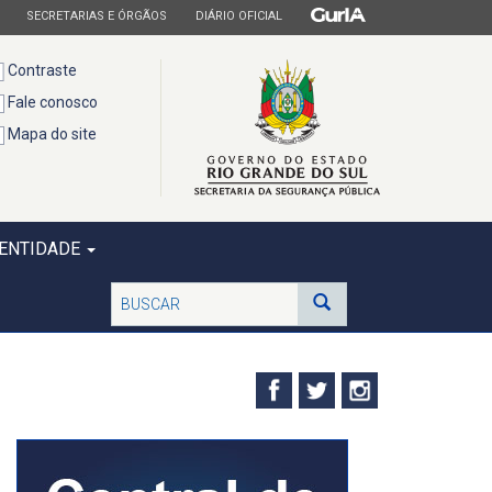
ESTADO
ESTADO
ESTADO
SECRETARIAS E ÓRGÃOS
DIÁRIO OFICIAL
Contraste
Fale conosco
Mapa do site
DENTIDADE
Buscar
Buscar