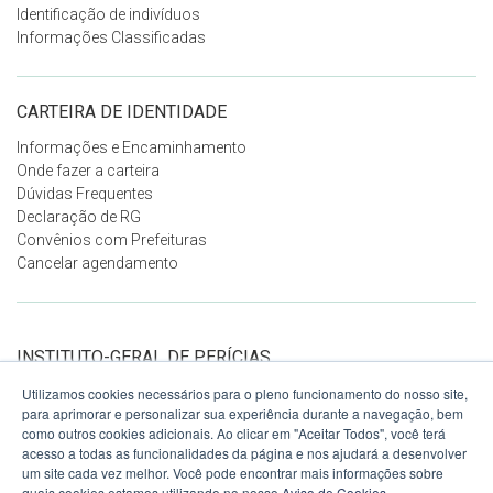
Identificação de indivíduos
Informações Classificadas
CARTEIRA DE IDENTIDADE
Informações e Encaminhamento
Onde fazer a carteira
Dúvidas Frequentes
Declaração de RG
Convênios com Prefeituras
Cancelar agendamento
INSTITUTO-GERAL DE PERÍCIAS
DO RS
Utilizamos cookies necessários para o pleno funcionamento do nosso site,
Ver no mapa
para aprimorar e personalizar sua experiência durante a navegação, bem
Avenida Voluntários da Pátria, 1358
como outros cookies adicionais. Ao clicar em "Aceitar Todos", você terá
7º andar
acesso a todas as funcionalidades da página e nos ajudará a desenvolver
Porto Alegre - RS
um site cada vez melhor. Você pode encontrar mais informações sobre
90230-010
quais cookies estamos utilizando no nosso
Aviso de Cookies
.