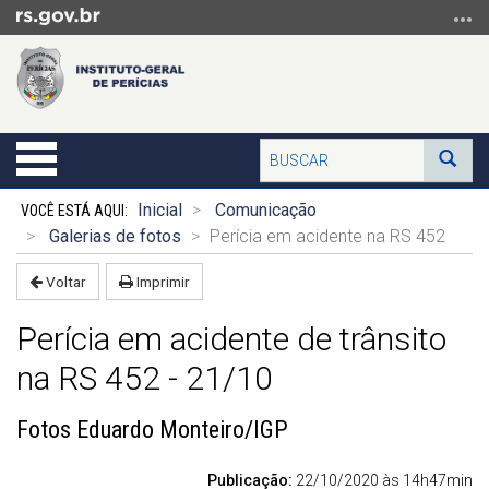
Ir
para
o
conteúdo
Ir
para
Buscar
Alterna
Bus
o
a
menu
Início
navegação
Inicial
Comunicação
Ir
do
Galerias de fotos
Perícia em acidente na RS 452
para
conteúdo
a
Voltar
Imprimir
busca
Perícia em acidente de trânsito
na RS 452 - 21/10
Fotos Eduardo Monteiro/IGP
Publicação:
22/10/2020 às 14h47min