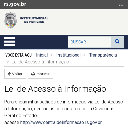
Ir
para
o
conteúdo
Ir
para
Buscar
Alterna
Bus
o
a
menu
Início
navegação
Inicial
Institucional
Transparência
Ir
do
Lei de Acesso à Informação
para
conteúdo
a
Voltar
Imprimir
busca
Lei de Acesso à Informação
Para encaminhar pedidos de informação via Lei de Acesso
à Informação, denúncias ou contato com a Ouvidoria-
Geral do Estado,
acesse
http://www.centraldeinformacao.rs.gov.br